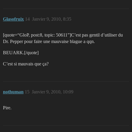
Glasofruix
14
Janvier 9, 2010, 8:35
[quote=“GloP, post:8, topic: 50611”]C’est pas gentil d’utiliser du
Dr. Pepper pour faire une mauvaise blague a qqn.
BEUARK.[/quote]
C’est si mauvais que ça?
nothuman
15
Janvier 9, 2010, 10:09
Pire.