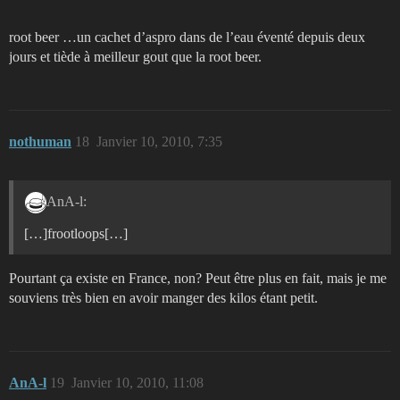
root beer …un cachet d’aspro dans de l’eau éventé depuis deux
jours et tiède à meilleur gout que la root beer.
nothuman
18
Janvier 10, 2010, 7:35
AnA-l:
[…]frootloops[…]
Pourtant ça existe en France, non? Peut être plus en fait, mais je me
souviens très bien en avoir manger des kilos étant petit.
AnA-l
19
Janvier 10, 2010, 11:08