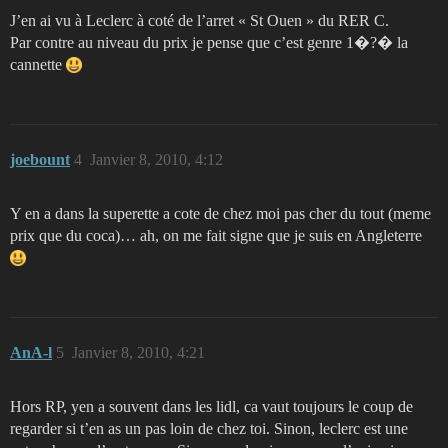
J’en ai vu à Leclerc à coté de l’arret « St Ouen » du RER C.
Par contre au niveau du prix je pense que c’est genre 1�?� la
cannette
joebount
4
Janvier 8, 2010, 4:12
Y en a dans la superette a cote de chez moi pas cher du tout (meme
prix que du coca)… ah, on me fait signe que je suis en Angleterre
AnA-l
5
Janvier 8, 2010, 4:21
Hors RP, yen a souvent dans les lidl, ca vaut toujours le coup de
regarder si t’en as un pas loin de chez toi. Sinon, leclerc est une